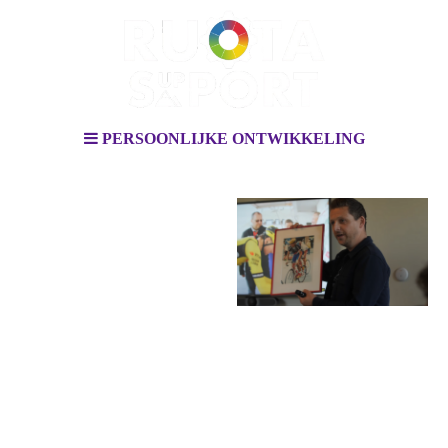
PERSOONLIJKE ONTWIKKELING
Individuele
coaching & training
Ontwikkel jezelf, versterk het
team
Bij Ruota Support geloven we
dat sterke teams ontstaan uit
sterke individuen. Daarom investeren we niet alleen in
teamontwikkeling, maar bieden we ook maatwerk individuele
coaching en training. Speciaal voor professionals en topsporters
die hun potentieel volledig willen benutten en zichzelf verder
willen brengen.
Onze trajecten zijn altijd afgestemd op jouw persoonlijke doelen,
talenten en de context van jouw werk- of sportomgeving. Door