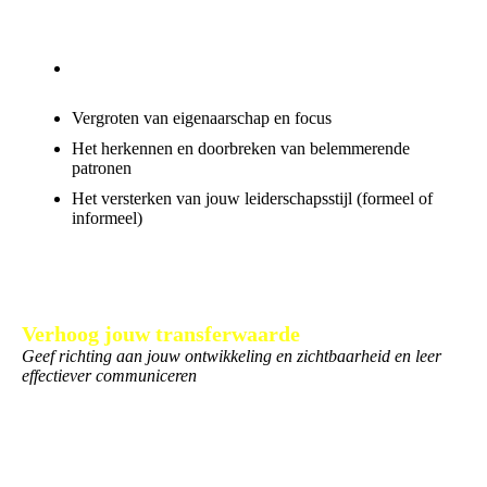
We werken o.a. aan:
Het formuleren van persoonlijke of professionele
doelen
Vergroten van eigenaarschap en focus
Het herkennen en doorbreken van belemmerende
patronen
Het versterken van jouw leiderschapsstijl (formeel of
informeel)
Deze etappe past bij mensen die hun koers willen bepalen, in
beweging willen komen of willen versnellen in hun loopbaan of
rol.
Verhoog jouw transferwaarde
Geef richting aan jouw ontwikkeling en zichtbaarheid en leer
effectiever communiceren
Investeer in vaardigheden die jouw waarde als professional
verhogen. Denk aan effectief communiceren, samenwerken,
omgaan met druk, feedback geven en ontvangen, en het
uitbouwen van een sterk netwerk.