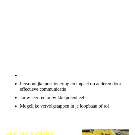
Wat maakt jou waardevol voor anderen? En hoe kun je die
waarde vergroten én beter laten zien? In dit traject onderzoek je
je impact in teams en de 1-op-1, je persoonlijke presentatie en
jouw volgende stap in je carrière. Ideaal voor wie werkt aan
groei, een volgende functie of sterker zelfvertrouwen.
Je bent waardevol. Maar zien anderen dat ook? In deze etappe
werk je aan het vergroten én tonen van jouw toegevoegde
waarde. Of je nu in loondienst werkt, ondernemer bent of ergens
tussenin: je leert jezelf krachtiger profileren en gerichter
ontwikkelen.
We kijken naar:
Jouw plek in het team of de organisatie
Persoonlijke positionering en impact op anderen door
effectieve communicatie
Jouw leer- en ontwikkelpotentieel
Mogelijke vervolgstappen in je loopbaan of rol
Deze etappe is krachtig voor wie klaar is voor de volgende stap,
zich wil heroriënteren of meer invloed wil uitoefenen.
Leer van je publiek