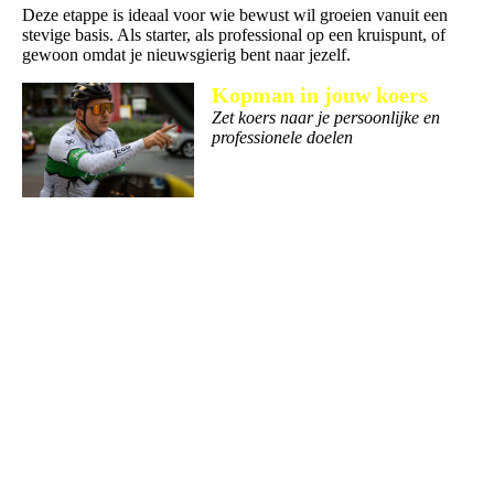
Deze etappe is ideaal voor wie bewust wil groeien vanuit een
stevige basis. Als starter, als professional op een kruispunt, of
gewoon omdat je nieuwsgierig bent naar jezelf.
Kopman in jouw koers
Zet koers naar je persoonlijke en
professionele doelen
Leer leiderschap te nemen in jouw
rol, met vertrouwen en daadkracht.
We werken aan jouw persoonlijke
strategie, veerkracht en communicatievaardigheden, zodat je
anderen mee kunt krijgen en inspireren.
Je bent geen waterdrager in je eigen leven. In dit traject werk je
gericht aan focus, regie en richting. Wat wil je echt bereiken,
waar zit jouw drive, wat is jouw koers? Samen werken we aan
doelen die bij jou passen, én aan een mindset om daarin voorop
te rijden. Voor professionals die meer leiderschap over hun eigen
pad willen nemen.
Waar wil jij naartoe? En wie moet je daarvoor zijn? In deze
etappe werk je gericht aan richting, keuzes maken en leiderschap
over je eigen pad. Met jouw kleurenprofiel als uitgangspunt,
vertalen we zelfinzicht naar koersvaste actie.