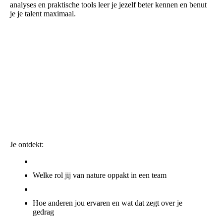
analyses en praktische tools leer je jezelf beter kennen en benut
je je talent maximaal.
In deze eerste fase leer je jouw unieke kwaliteiten en drijfveren
kennen. Met het Insights Discovery-profiel als vertrekpunt,
breng je jouw kleurenprofiel, communicatievoorkeuren en
persoonlijke talenten in kaart. Jij wordt de verkenner van jouw
eigen potentieel. Perfect voor wie wil starten met
bewustwording en zelfkennis.
In deze verkenningsfase leer je jezelf écht goed kennen. Geen
zweverige testen, maar een praktisch en visueel krachtig profiel
op basis van Insights Discovery. We maken jouw
gedragsvoorkeuren en energiebalans inzichtelijk in heldere
kleuren.
Je ontdekt:
Wat jouw natuurlijke kracht is (en hoe je die benut)
Welke rol jij van nature oppakt in een team
Waar je energie van krijgt, en wat je juist leegtrekt
Hoe anderen jou ervaren en wat dat zegt over je
gedrag