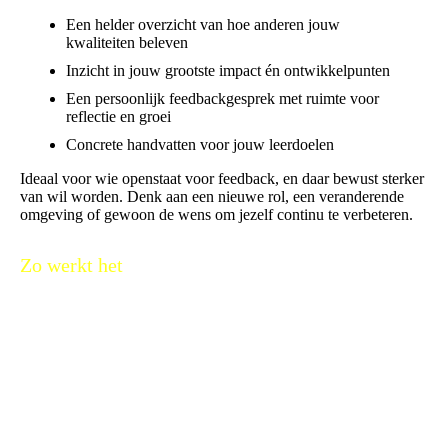
Een helder overzicht van hoe anderen jouw
kwaliteiten beleven
Inzicht in jouw grootste impact én ontwikkelpunten
Een persoonlijk feedbackgesprek met ruimte voor
reflectie en groei
Concrete handvatten voor jouw leerdoelen
Ideaal voor wie openstaat voor feedback, en daar bewust sterker
van wil worden. Denk aan een nieuwe rol, een veranderende
omgeving of gewoon de wens om jezelf continu te verbeteren.
Zo werkt het
Stap 1 - Intakegesprek
We starten met een persoonlijk gesprek om jouw doelen en
ontwikkelvragen helder te krijgen.
Stap 2 - Maatwerkplan
Samen stellen we een traject op maat samen, met een mix van
coaching, training en praktische oefeningen.