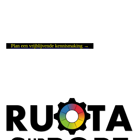
Wil jij jouw persoonlijke groei versnellen en zo het verschil
maken in jouw team?
Neem contact met ons op voor een
vrijblijvend kennismakingsgesprek en ontdek wat wij voor jou
kunnen betekenen.
Plan een vrijblijvende kennismaking →