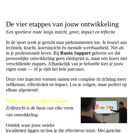
te investeren in jezelf, lever je een directe bijdrage aan het succes
van je team én je eigen carrière.
De vier etappes van jouw ontwikkeling
Een sportieve route langs inzicht, groei, impact en reflectie
In de sport werk je gericht naar piekmomenten toe. Je bouwt aan
techniek, kracht, koersinzicht én mentale weerbaarheid. Net als
in je professionele leven. Bij
Ruota Support
geloven we dat
persoonlijke ontwikkeling geen eindsprint is, maar een koers met
verschillende etappes. Afhankelijk van je behoefte kies je jouw
eigen route — óf je rijdt het hele parcours.
Deze vier trajecten vormen samen een complete rit richting meer
zelfkennis, effectiviteit en impact. Los te volgen, maar perfect op
elkaar afgestemd:
Scout van je eigen talent
Zelfinzicht is de basis van elke vorm
van ontwikkeling
Ontdek waar jouw unieke
kwaliteiten liggen en hoe je die effectiever inzet. Met gerichte