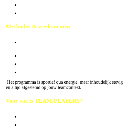
Leren spreken over verwachtingen en gedrag
Onderling vertrouwen versterken
Methodes & werkvormen
TEAM/PLAYERS maakt gebruik van:
Persoonlijke gedragsstijlen (bijv. via Insights
Discovery)
Interactieve werkvormen en opdrachten
Gestructureerde reflectie en praktijkkoppeling
Rollenmatrix, doelenstructuur, feedbackformats
Het programma is sportief qua energie, maar inhoudelijk stevig
en altijd afgestemd op jouw teamcontext.
Voor wie is TEAM/PLAYERS?
Voor teams of afdelingen die:
Beter willen samenwerken
Meer eigenaarschap en onderlinge afstemming zoeken