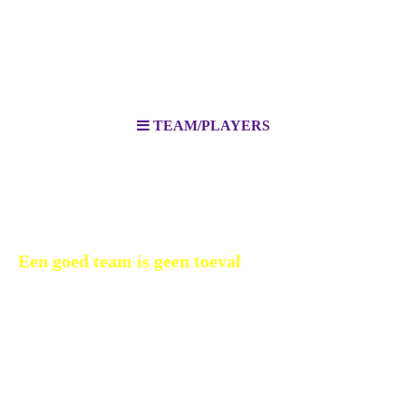
TEAM/PLAYERS
TEAM/PLAYERS
Van teamleden naar teamspelers – topsportprincipes in jouw
organisatie
Een goed team is geen toeval
Een groep professionals is nog geen team. Wie écht wil
presteren, moet samenwerken met scherpte, vertrouwen en
verantwoordelijkheid. In het programma TEAM/PLAYERS
werken we aan die basis. Met de essentie van topsport als
inspiratiebron – maar zonder vaste sportmetafoor.
We richten ons op wat er écht toe doet: communicatie,